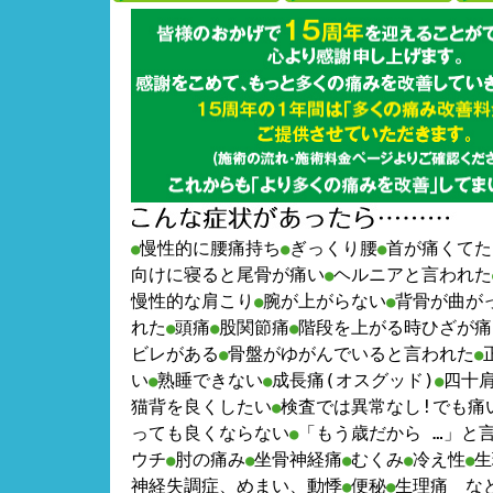
慢性的に腰痛持ち
ぎっくり腰
首が痛くてた
●
●
●
向けに寝ると尾骨が痛い
ヘルニアと言われた
●
慢性的な肩こり
腕が上がらない
背骨が曲が
●
●
れた
頭痛
股関節痛
階段を上がる時ひざが痛
●
●
●
ビレがある
骨盤がゆがんでいると言われた
●
●
い
熟睡できない
成長痛(オスグッド)
四十
●
●
●
猫背を良くしたい
検査では異常なし!でも痛
●
っても良くならない
「もう歳だから …」と
●
ウチ
肘の痛み
坐骨神経痛
むくみ
冷え性
生
●
●
●
●
●
神経失調症、めまい、動悸
便秘
生理痛 な
●
●